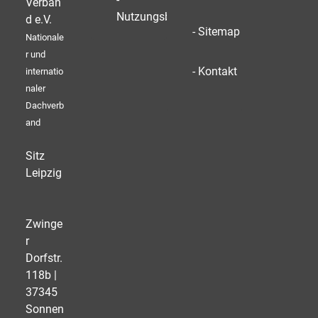
Verban
Nutzungsbedingungen
d e.V.
- Sitemap
Nationale
r und
- Kontakt
internatio
naler
Dachverb
and
Sitz
Leipzig
Zwinge
r
Dorfstr.
118b |
37345
Sonnen