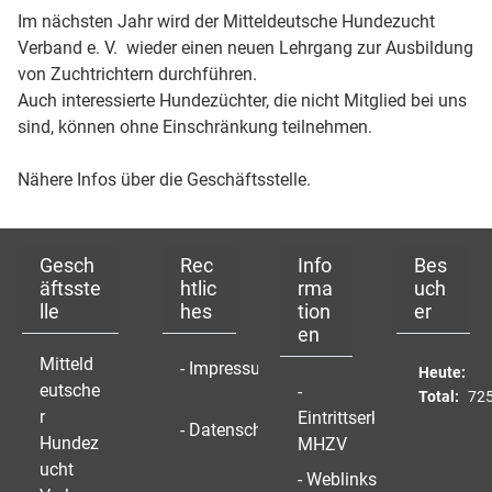
Im nächsten Jahr wird der Mitteldeutsche Hundezucht
Verband e. V. wieder einen neuen Lehrgang zur Ausbildung
von Zuchtrichtern durchführen.
Auch interessierte Hundezüchter, die nicht Mitglied bei uns
sind, können ohne Einschränkung teilnehmen.
Nähere Infos über die Geschäftsstelle.
Gesch
Rec
Info
Bes
äftsste
htlic
rma
uch
lle
hes
tion
er
en
Mitteld
- Impressum
Heute:
eutsche
-
Total:
72
r
Eintrittserklärung
- Datenschutz
Hundez
MHZV
ucht
- Weblinks
-